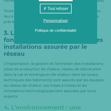
nécessaires à une prompte remise en service du réseau.
Tout refuser
Toute interruption de fourniture significative donnera
lieu à une information sur le site qui précisera la date
Personnaliser
prévisionnelle de rétablissement du service.
Politique de confidentialité
3. La simplicité du
fonctionnement : la gestion des
installations assurée par le
réseau
L’implantation, la gestion et l’entretien des installations
(sites de production de chaleur, réseau de distribution
dans la rue et échangeurs de chaleur dans les locaux
techniques des bâtiments) sont assurés par les équipes
du réseau de chaleur. Les mises à niveau et les
innovations technologiques sont assurées par leurs
experts.
4. L’environnement : une