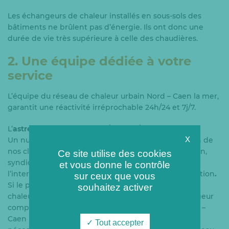
Les échangeurs de chaleur installés en sous-sols des
bâtiments ne brûlent pas d’énergie. Ils ont donc une
durée de vie très supérieure à celle des chaudières.
2. Une équipe dédiée à votre
service
L’équipe du réseau de chaleur urbain Nord – Caen la mer,
garantit une réactivité irréprochable 24h/24 et 7j/7.
L’
astreinte est assurée 24h/24 et 7j/7
.
X
Un numéro de téléphone unique est à la disposition de
nos clients (gestionnaire de votre immeuble, gardien,
Ce site utilise des cookies
syndicat de copropriété, etc.) pour demander
et vous donne le contrôle
l’intervention d’un technicien de l’équipe d’exploitation
.
sur ceux que vous
Si le problème provient effectivement du réseau de
souhaitez activer
chaleur (des moyens de production jusqu’à l’échangeur
compris), l’équipe du réseau de chaleur urbain Nord –
Caen la mer mettra en œuvre tous les moyens
Tout accepter