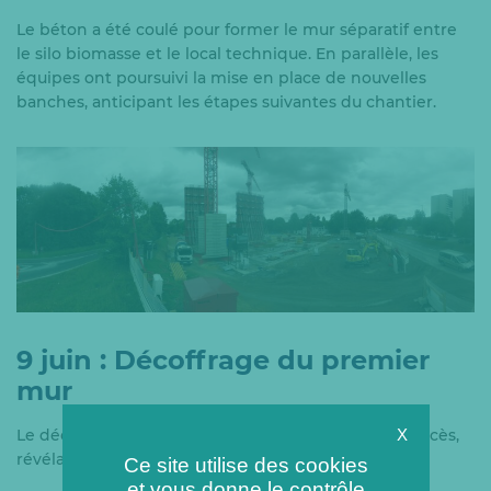
Le béton a été coulé pour former le mur séparatif entre
le silo biomasse et le local technique. En parallèle, les
équipes ont poursuivi la mise en place de nouvelles
banches, anticipant les étapes suivantes du chantier.
9 juin : Décoffrage du premier
mur
Le décoffrage du premier mur a été réalisé avec succès,
X
révélant la structure brute du mur de séparation.
Ce site utilise des cookies
et vous donne le contrôle