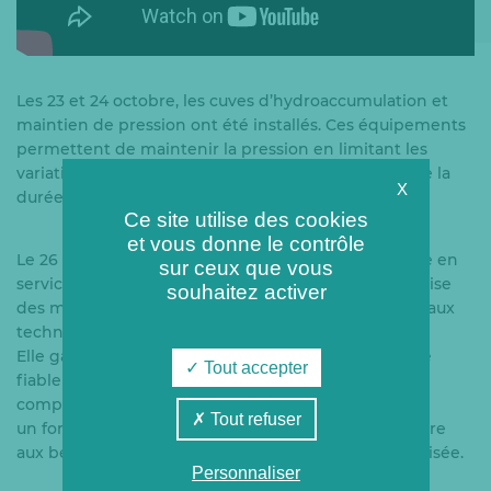
Les 23 et 24 octobre, les cuves d’hydroaccumulation et
maintien de pression ont été installés. Ces équipements
permettent de maintenir la pression en limitant les
variations, ce qui optimise la production et prolonge la
X
durée de vie des installations.
Ce site utilise des cookies
et vous donne le contrôle
Le 26 novembre marque une étape décisive : la mise en
sur ceux que vous
service de la chaudière gaz. Cet événement concrétise
souhaitez activer
des mois de préparation, de coordination et de travaux
techniques, mobilisant de nombreuses équipes.
Elle garantit désormais une production énergétique
Tout accepter
fiable et performante. Cette mise en route vient
compléter les autres installations et permettra
Tout refuser
un fonctionnement optimal du réseau, pour répondre
aux besoins de chaleur de manière durable et sécurisée.
Personnaliser