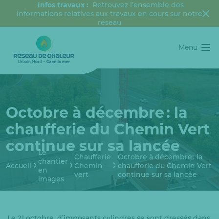
Infos travaux :
Retrouvez l’ensemble des
informations relatives aux travaux en cours sur notre
réseau
Menu
Octobre à décembre : la
chaufferie du Chemin Vert
continue sur sa lancée
Le
Chaufferie
Octobre à décembre : la
chantier
Accueil
Chemin
chaufferie du Chemin Vert
en
vert
continue sur sa lancée
images
Le 21 octobre, d’imposants cylindres se sont dressés dans